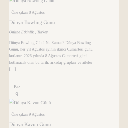
Öne çıkan
8 Ağustos
Dünya Bowling Günü
Online Etkinlik
, Turkey
Dünya Bowling Günü Ne Zaman? Dünya Bowling
Günü, her yıl Ağustos ayının ikinci Cumartesi günü
kutlanır. 2026 yılında 8 Ağustos Cumartesi günü
kutlanacak olan bu tarih, arkadaş grupları ve aileler
[…]
Paz
9
Öne çıkan
9 Ağustos
Dünya Kavun Günü