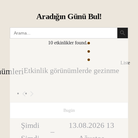
Aradığın Günü Bul!
Search Button
Search
for:
10 etkinlikler found.
Liste
ümleri
Etkinlik görünümlerde gezinme
Bugün
Şimdi
13.08.2026
13
 – 