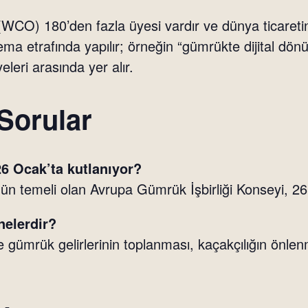
O) 180’den fazla üyesi vardır ve dünya ticaretini
r tema etrafında yapılır; örneğin “gümrükte dijital d
eri arasında yer alır.
Sorular
 Ocak’ta kutlanıyor?
 temeli olan Avrupa Gümrük İşbirliği Konseyi, 26
nelerdir?
 gümrük gelirlerinin toplanması, kaçakçılığın önlen