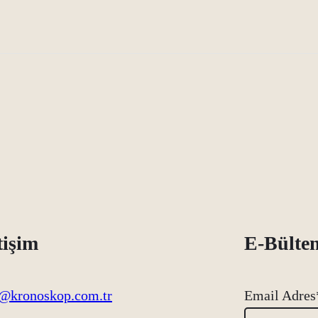
tişim
E-Bülte
o@kronoskop.com.tr
Email Adres