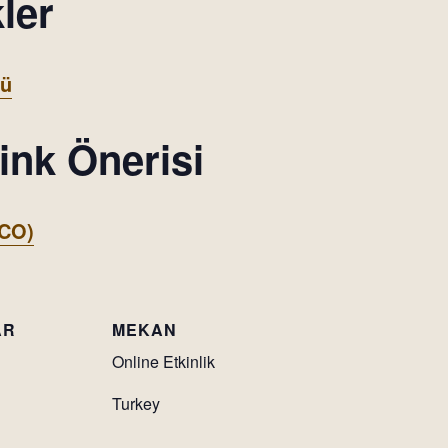
ler
nü
ink Önerisi
CO)
AR
MEKAN
Online Etkinlik
Turkey