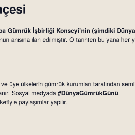
hçesi
pa Gümrük İşbirliği Konseyi’nin (şimdiki Dün
nün anısına ilan edilmiştir. O tarihten bu yana her yıl 
 üye ülkelerin gümrük kurumları tarafından seminer
tlanır. Sosyal medyada
#DünyaGümrükGünü
,
ketiyle paylaşımlar yapılır.