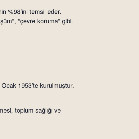
n %98’ini temsil eder.
önüşüm”, “çevre koruma” gibi.
 Ocak 1953’te kurulmuştur.
mesi, toplum sağlığı ve