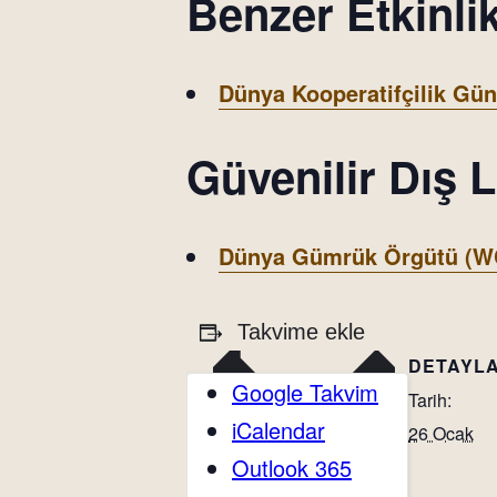
Benzer Etkinlik
Dünya Kooperatifçilik Gü
Güvenilir Dış L
Dünya Gümrük Örgütü (W
Takvime ekle
DETAYL
Google Takvim
Tarih:
iCalendar
26 Ocak
Outlook 365