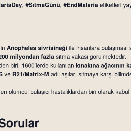
ariaDay
,
#SıtmaGünü
,
#EndMalaria
etiketleri yay
nin
Anopheles sivrisineği
ile insanlara bulaşması 
200 milyondan fazla
sıtma vakası görülmektedir.
nden biri, 1600’lerde kullanılan
kınakına ağacının 
S
ve
R21/Matrix-M
adlı aşılar, sıtmaya karşı bilim
n en ölümcül bulaşıcı hastalıklardan biri olarak kabu
Sorular