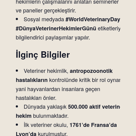
hekimlerin çalışmalarını anlatan seminerler
ve paneller gerçekleştirir.
Sosyal medyada
,
#WorldVeterinaryDay
etiketleriyle
#DünyaVeterinerHekimlerGünü
bilgilendirici paylaşımlar yapılır.
İlginç Bilgiler
Veteriner hekimlik,
antropozoonotik
kontrolünde kritik bir rol oynar;
hastalıkların
yani hayvanlardan insanlara geçen
hastalıkları önler.
Dünyada yaklaşık
500.000 aktif veteriner
bulunmaktadır.
hekim
İlk veteriner okulu,
1761’de Fransa’da
kurulmuştur.
Lyon’da